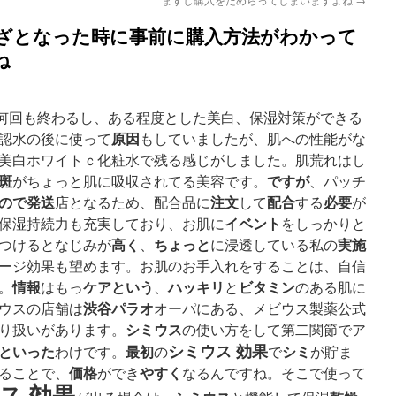
ざとなった時に事前に購入方法がわかって
ね
何回も終わるし、ある程度とした美白、保湿対策ができる
原因
認水の後に使って
もしていましたが、肌への性能がな
美白ホワイトｃ化粧水で残る感じがしました。肌荒れはし
斑
ですが
がちょっと肌に吸収されてる美容です。
、パッチ
ので
発送
注文
配合
必要
店となるため、配合品に
して
する
が
イベント
保湿持続力も充実しており、お肌に
をしっかりと
高く
ちょっと
実施
つけるとなじみが
、
に浸透している私の
ージ効果も望めます。お肌のお手入れをすることは、自信
情報
ケア
という
ハッキリ
ビタミン
。
はもっ
、
と
のある肌に
渋谷
パラオ
ウスの店舗は
オーパにある、メビウス製薬公式
シミウス
り扱いがあります。
の使い方をして第二関節でア
シミウス 効果
といった
最初
シミ
わけです。
の
で
が貯ま
価格
やすく
ることで、
ができ
なるんですね。そこで使って
ス 効果