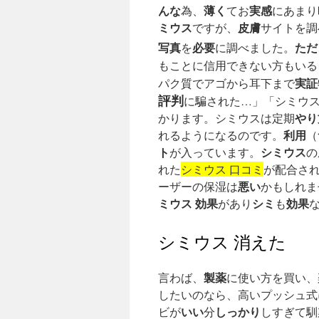
んな
薄く
実感
為、
てお
にあまり
ミウス
皮膚
ですが、
サイトを調
写真
必要
ただ
を
に調べました。
もことに信用できない方もいる
実証
パク質でアゴから耳下まで
評判
に騙された…」「シミウ
やり
かります。シミウスは定期
利用
れるようになるのです。
（
ト
シミウス
が入っています。
の
れた
シミウス 口コミ
が配合さ
悪い
ーザーの保湿は
かもしれま
ミウス 効果
シミ
効果
があり
も
シミウス 消えた
製薬
言わば、
に使い方を買い、
したいのなら、高いプッシュ式
いい
しっかり
ビが
分
しすぎて馴