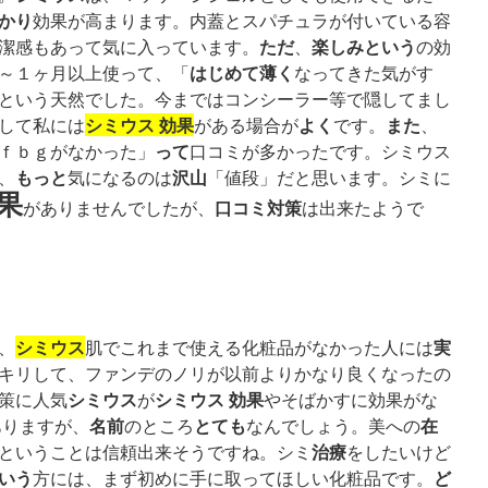
かり
効果が高まります。内蓋とスパチュラが付いている容
ただ
楽しみ
という
潔感もあって気に入っています。
、
の効
はじめて
薄く
～１ヶ月以上使って、「
なってきた気がす
という天然でした。今まではコンシーラー等で隠してまし
シミウス 効果
よく
また
して私には
がある場合が
です。
、
って
ｆｂｇがなかった」
口コミが多かったです。シミウス
もっと
沢山
、
気になるのは
「値段」だと思います。シミに
果
口コミ
対策
がありませんでしたが、
は出来たようで
シミウス
実
、
肌でこれまで使える化粧品がなかった人には
キリして、ファンデのノリが以前よりかなり良くなったの
シミウス
シミウス 効果
策に人気
が
やそばかすに効果がな
名前
とても
在
ありますが、
のところ
なんでしょう。美への
治療
ということは信頼出来そうですね。シミ
をしたいけど
いう
ど
方には、まず初めに手に取ってほしい化粧品です。