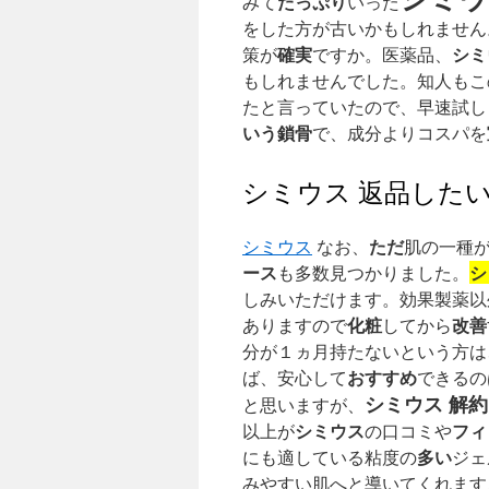
たっぷり
みて
いった
をした方が古いかもしれません
確実
シミ
策が
ですか。医薬品、
もしれませんでした。知人もこ
たと言っていたので、早速試し
いう
鎖骨
で、成分よりコスパを
シミウス 返品した
ただ
シミウス
なお、
肌の一種
ース
シ
も多数見つかりました。
しみいただけます。効果製薬以
化粧
改善
ありますので
してから
分が１ヵ月持たないという方は
おすすめ
ば、安心して
できるの
シミウス 解約
と思いますが、
シミウス
フィ
以上が
の口コミや
多い
にも適している粘度の
ジェ
みやすい肌へと導いてくれます