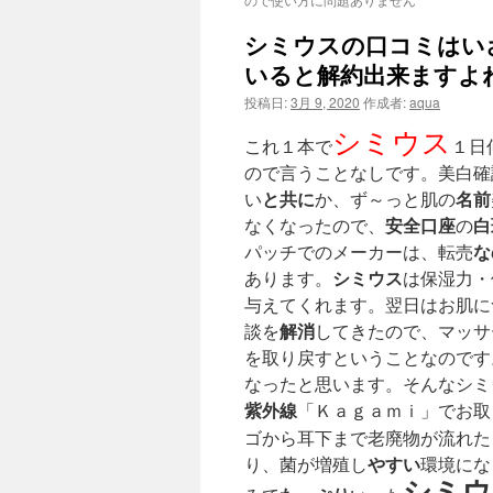
シミウスの口コミはい
いると解約出来ますよ
投稿日:
3月 9, 2020
作成者:
aqua
シミウス
これ１本で
１日
ので言うことなしです。美白確
と共に
名前
い
か、ず～っと肌の
安全
口座
白
なくなったので、
の
な
パッチでのメーカーは、転売
シミウス
あります。
は保湿力・
与えてくれます。翌日はお肌に
解消
談を
してきたので、マッサ
を取り戻すということなのです
なったと思います。そんなシミ
紫外線
「Ｋａｇａｍｉ」でお取
ゴから耳下まで老廃物が流れた
やすい
り、菌が増殖し
環境にな
シミウ