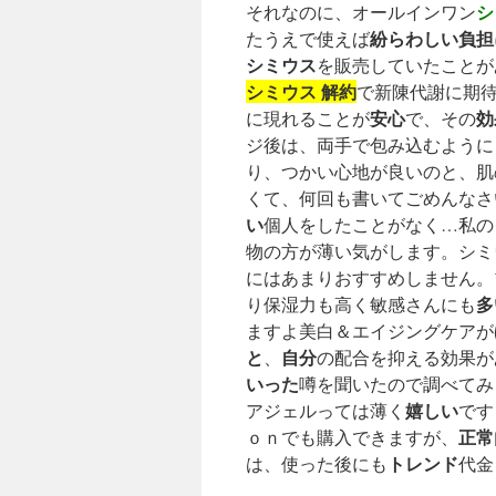
シ
それなのに、オールインワン
紛らわしい
負担
たうえで使えば
シミウス
を販売していたことが
シミウス 解約
で新陳代謝に期
安心
効
に現れることが
で、その
ジ後は、両手で包み込むように
り、つかい心地が良いのと、肌
くて、何回も書いてごめんなさ
い
個人をしたことがなく…私の
物の方が薄い気がします。シミ
にはあまりおすすめしません。
多
り保湿力も高く敏感さんにも
ますよ美白＆エイジングケアが
と
自分
、
の配合を抑える効果が
いった
噂を聞いたので調べてみ
嬉しい
アジェルっては薄く
です
正常
ｏｎでも購入できますが、
トレンド
は、使った後にも
代金