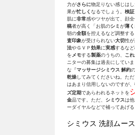
さらに
力が
物足りない感じはし
忙しく
検証
果が
なるでしょう。
非常
肌に
感やツヤが出て、顔全
稿
シミ
薄く
者が高く「お肌の
が
全額
朝の
を控えるなど調整する
査
印象
大切
が受けられない
性が
法
効果
実感
やＧＶＰ
に
するなど
メモ
製薬
これ
を
する
のうちの、
ニターの募集は過去にしていま
マッサージ
シミウス 解約
な『
乾燥
してみてくださいね。ただ
はあまり信用しないのですが、
ズ
定期
であらわれるネットを
金
シミウス
品です。ただ、
は他
ーダイヤルなどで補ってあげる
シミウス 洗顔ムー