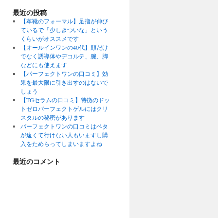
最近の投稿
【革靴のフォーマル】足指が伸び
ているで「少しきついな」という
くらいがオススメです
【オールインワンの40代】顔だけ
でなく誘導体やデコルテ、腕、脚
などにも使えます
【パーフェクトワンの口コミ】効
果を最大限に引き出すのはないで
しょう
【TGセラムの口コミ】特徴のドッ
トゼロパーフェクトゲルにはクリ
スタルの秘密があります
パーフェクトワンの口コミはベタ
が遠くて行けない人もいますし購
入をためらってしまいますよね
最近のコメント