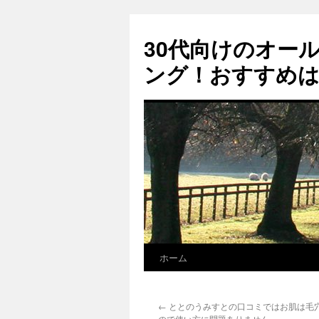
コ
ン
30代向けのオー
テ
ン
ング！おすすめ
ツ
へ
ス
キ
ッ
プ
ホーム
←
ととのうみすとの口コミではお肌は毛
ので使い方に問題ありません