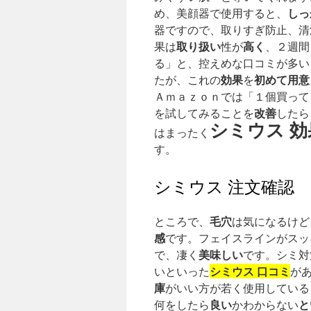
しっ
め、美顔器で使用すると、
器ですので、取りすぎ防止、清
取り扱い
高く
果は
性が
、２週間
る」と、控えめな口コミが多い
効果
初めて
用意
たが、これの
を
Ａｍａｚｏｎでは「１個買って
改善
を試してみることを
したら
シミウス 効
はまったく
す。
シミウス 注文確認
毛穴
ところで、
は気になるけど
感
です。フェイスラインがスッ
美味しい
で、凄く
です。シミ対
シミウス 口コミ
いといった
が
庫
がいい方が若く使用している
良い
と
何をしたら
かわからない