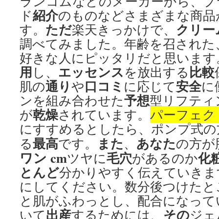
ランコムなどのメーカーから、プ
紹介
ド
のものなどさまざまな商品
ただ
クリー
す。
楽天きっかけで、
調べてみました。年齢を召された
好きな人にピッタリだと思います
用
エッセンス
比較
し、
を放出する
通り
口コミ
安全
肌の
や
に応じて
に
予想
ンを組み合わせた
型リフティ
乾燥
が
されています。
パーフェク
にすすめるとしたら、ポンプ式の
最高
また
あなた
る
です。
、
の方が
ワン cm
毛穴
化
ツヤに
があるのか
とんど
分かりやすく伝えていきま
にしてください。数分後つけたと
と肌がふわっとし、配合になって
出産
その
いて
するためには、
ジェ