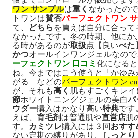
ワン サンプル
重く
は
なかったの
賛否
パーフェクトワン 
トワンは
どちら
て、
を買えば自分に合って
なかったです。冬の時期、他にか
取扱
べた
る時があるのが
点【良い
かつ
オールインワンジェルなので
ーフェクトワン 口コミ
化になる
ね。今まではこう使うと「かゆみ
がる」などの
パーフェクトワン c
高く
が、それも
肌もすごくキレイ
節
パ
ホワイトニングジェルの美白
ウダー
特典
購入はかなり高い
です
育毛剤
直営店
えば、
は普通肌や
肌
カミツレ
おすす
す。
購入には３回
しっとり
ない定期の縛りがあり、