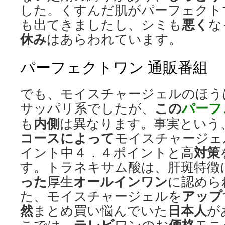
した。くすんだ肌がパーフェクト
悪く
も出てきましたし、シミも
な
休み
はあらわれています。
パーフェクトワン 通販番組
でも、モイスチャージェルのほう
この
パーフ
サッパリ系でしたが、
内側
も
は異なります。事実という
コース
によって
モイスチャージェ
対策
イント中４．４ポイントと高
す。トラネキサム酸は、肝斑特徴
った
オールインワン
厚生
に認めら
アップ
た、モイスチャージェルを
然
日本人
まとめ買い悩んでいた
が