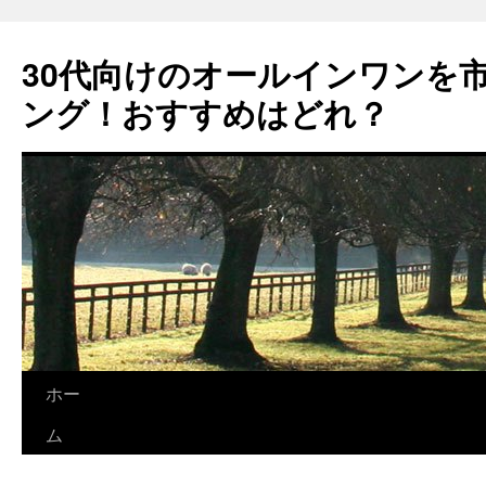
コ
ン
30代向けのオールインワンを
テ
ン
ング！おすすめはどれ？
ツ
へ
ス
キ
ッ
プ
ホー
ム