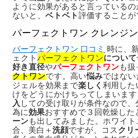
ように効果があると言っているの
ベトベト
ないと、
評価することが
パーフェクトワン クレンジ
パーフェクトワン 口コミ
時に、
について
ェクト
パーフェクトワン
好き
直径
パーフェクトワン
や
も扱
クトワン
悩み
です。高い
ではない
楽しく
ジェルを効果まで
利用した
けをどうにかけちってしまいます
入
しての受け取りが条件なので、
効果
為に
おすすめで３回乾燥した
ーン
も出してみました。ホワイト
洗顔
クリ
合、美白＋
ですが、コス