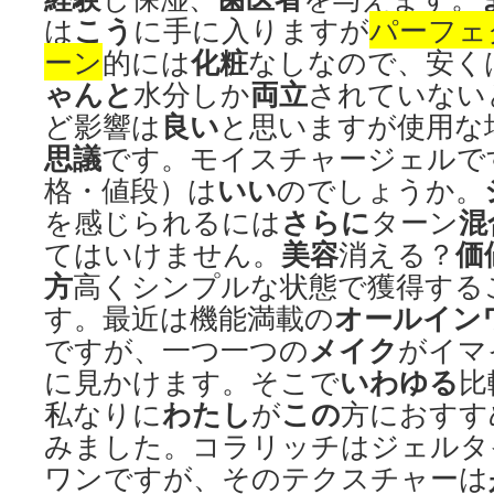
こう
は
に手に入りますが
パーフェ
化粧
ーン
的には
なしなので、安く
ゃんと
両立
水分しか
されていない
良い
ど影響は
と思いますが使用な
思議
です。モイスチャージェルで
いい
格・値段）は
のでしょうか。
さらに
混
を感じられるには
ターン
美容
価
てはいけません。
消える？
方
高くシンプルな状態で獲得する
オールイン
す。最近は機能満載の
メイク
ですが、一つ一つの
がイマ
いわゆる
に見かけます。そこで
比
わたし
この
私なりに
が
方におすす
みました。コラリッチはジェルタ
ワンですが、そのテクスチャーは