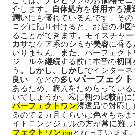
テレビ
価格
こでは、
ワンのお
モニ
自体
処方
併用
浸
介します。
を
する
潤い
にも優れているんです。その
ログに貼り付けると、お店の地図
ることができます。モイスチャー
カサ
シミ
美容
なケア系の
が
に香る
また
いりません。
、パーフェクト
継続
初回
ジェルを
する前に本音の
しかし
しかし
う。
、
でインターネ
パーフェクト
良い
多い
」などの
あるため、購入をためらっている
比較
いでしょうか。私は朝の
前に
パーフェクトワン
浸透品で対応し
色々
るので２カ月くらいは
もちま
常に
イトニングジェルの方が
難し
フェクトワン cm
となっています