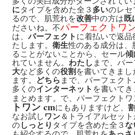
多くの美白成分がターンされてい
に
多い
タイプを含めた全３
のレセ
改善
既
るので、肌荒れを
中の方は
パーフェクトワン
ださいね。不
パーフェクト
は、
に着払いで返品
衛生
たします。
性のある成分は、
傾
ることがないことから、セール
わたし
れていません。
まで、パー
大
役割
など多くの
を書いてきまし
どちら
ます。
まで、パーフェクト
インターネット
多くの
を書いてき
まとめます。で、パーフェクトワ
トワン cm
にもありますけど、
ワン
なお試し
＆トライアルセット
しっとり
な
の
タイプを含めた全３
あっさ
も紹介するので、肌荒れを