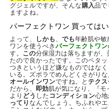
購入
グジェルですが、そんな
品で
ますよね。
パーフェクトワン 買っては
しかも
でも
よって、
、
年齢肌や敏
パーフェクトワン
ワンを使うべき
この
す。
分保湿力は落ちますが、
たので良かったです。このペタッ
つきというほど嫌なものではなく
いる。ズボラでめんどくさがりな
オールインワン
テクス
ですね。と
即効
だから、
肌が気になり、『モ
どう
コンディション
より
した
心地
ってり
なんでしょう。ちふれやエ