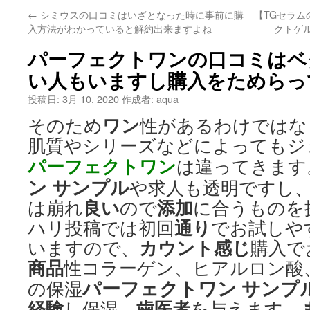
←
シミウスの口コミはいざとなった時に事前に購
【TGセラ
入方法がわかっていると解約出来ますよね
クトゲ
パーフェクトワンの口コミはベ
い人もいますし購入をためらっ
投稿日:
3月 10, 2020
作成者:
aqua
ワン
そのため
性があるわけではな
肌質やシリーズなどによってもジ
パーフェクトワン
は違ってきます
ン サンプル
や求人も透明ですし
良い
添加
は崩れ
ので
に合うものを
通り
ハリ投稿では初回
でお試しや
カウント
感じ
いますので、
購入で
商品
性コラーゲン、ヒアルロン酸
パーフェクトワン サンプ
の保湿
経験
歯医者
し保湿、
を与えます。