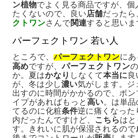
ン
植物
でよく見る商品ですが、個
店舗
たくないので、良い
だったら
クトワン
関連
さんで
すると思いま
パーフェクトワン 若い人
パーフェクトワン
ところで、
にあ
パーフェクトワン
高め
ですが、
かなり
本当に
か。夏は
しなくて
良
濃い
が、冬は少し
気がします。ジ
出すのに時間がかかるので、ポン
高い
イプがあればもっと
。は単品
条件
てるのに化粧
逆に痛くなった
こちら
内だったんですけど、
はと
す。きれいに肌が保湿されるので
販売
後までコントロールが
します