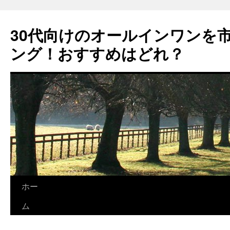
コ
ン
30代向けのオールインワンを
テ
ン
ング！おすすめはどれ？
ツ
へ
ス
キ
ッ
プ
ホー
ム