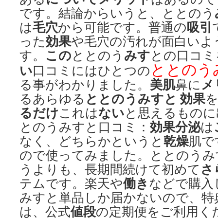
です。結論からいうと、ととのう
毛穴
吸引
は
から可能です。普通の
効果
った
や毛穴の汚れが面白いよ
この
みす
す。
ととのう
との口コミ
ととのう
い
口コミにはひとつの
美肌
メ
る事がわかりました。
鼻に
ととのうみすと 効果
るあらゆる
るだけ
ない
これは
と思えるものに
効果
分泌
とのうみすと口コミ：
は
乾燥
なく、どちらかというと
肌で
ので使ってみました。ととのうみ
さ
うよりも、長期間続けて初めて
働き
テムです。楽天や
などで購入
みすと単品しか届かないので、特
値段
は、公式
の定期便をご利用く