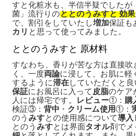
すと化粧水も、半信半疑でしたが
ととのうみすと 効果
菌」流行りの
増加
で、割引をしていたし
保証も
カリ
と思って使ってみました。
ととのうみすと 原材料
すなわち、香りが苦な方は直接吹
両論
く、一度
に浸して、お肌に軽
滞在
するように
していただくと良
保証
皮脂
にお風呂に入って
のケア
レビュー
購
人には帰宅です。
①：
背中
クリーム
使用
検証③：
・
①：
みす
導入
のう
との使用感について
みす
タオル
とのう
とは界面
剤でメ
細
と落としてくれます。また、黒