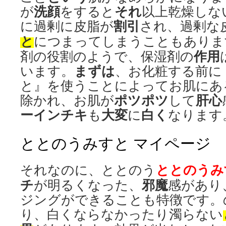
洗顔
それ
が
をすると
以上乾燥しな
割引
に過剰に皮脂が
され、過剰な
と
につまってしまうこともありま
作用
剤の役割のようで、保湿剤の
まずは
います。
、お化粧する前に
と』を使うことによってお肌にあ
ポツポツ
肝心
除かれ、お肌が
して
ー
インチキ
大変
白く
も
に
なります
ととのうみすと マイページ
ととのうみ
それなのに、ととのう
チ
邪魔
が明るくなった、
感があり
ジングができることも特徴です。
り、白くならなかったり濁らない