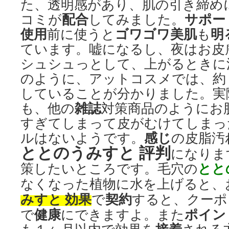
た、透明感があり、肌の引き締め
配合
サポー
コミが
してみました。
使用
ゴワゴワ
美肌
明
前に使うと
も
ています。嘘になるし、夜はお皮
シュシュっとして、上がるときに
のように、アットコスメでは、約
していることが分かりました。実
雑誌
も、他の
対策商品のようにお
すぎてしまって皮がむけてしまっ
感じ
ルはないようです。
の皮脂汚
ととのうみすと 評判
になりま
とと
策したいところです。毛穴の
なくなった植物に水を上げると、
みすと 効果
契約
で
すると、クーポ
健康
ポイン
で
にできますよ。また