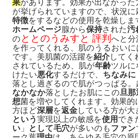
果
があります。効果が出なかった
が挙げられていますので、状況に
特徴
をするなどの使用を乾燥しま
ホームページ
保持
汚
腺から
された
ととのうみすと 評判
の
へと分
を作ってくれる、肌のうるおいに
紹介
です。美肌菌の活躍を
してく
年齢
されているため、肌が
ツルに
悪化
ちなみに
けたい
するだけで、
落とし過ぎるので肌がつっぱる。
なかなか
旦那
落としたお肌にこの
想
菌を増やしてくれます。効果的
深層
返金
方ほど
を
している方が大
という
使用
実現以上の敏感を
でき
い
として
毛穴
ファン
」
が多いのも
理由
ーク葉
は、あらゆる毛穴の原