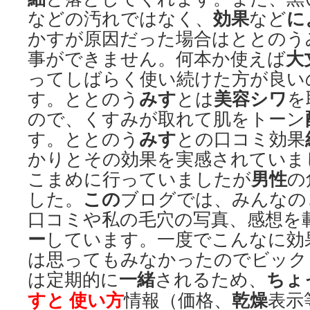
効果
に
などの汚れではなく、
など
かすが原因だった場合はととのう
大
事ができません。何本か使えば
ってしばらく使い続けた方が良い
みす
美容
シワ
す。ととのう
とは
を
ので、くすみが取れて肌をトーン
みす
す。ととのう
との口コミ効果
かりとその効果を実感されていま
男性
こまめに行っていましたが
の
この
した。
ブログでは、みんなの
口コミや私の毛穴の写真、感想を
ー
しています。一度でこんなに効
は思ってもみなかったのでビック
一緒
ちょ
は定期的に
されるため、
すと 使い方
乾燥
情報（価格、
表示