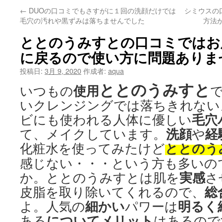
←
DUOの口コミでもさすがに１回の洗顔だけでは
シミウスの
毛穴の汚れや黒ずみは落ちませんでした
方法
ととのうみすとの口コミではお
に戻るので使い方に問題ありま
投稿日:
3月 9, 2020
作成者:
aqua
ととのうみすと
使用
いつもの
いクレンジングでは落ちきれない
毛穴
ビにも使われる人体に優しい
洗顔
経
て、メイクしています。
や
ととのう
化粧水を使ってみたけど
感じない・・・という方も多いの
実感
か。ととのうみすとは肌を
さ
総
皮脂を取り除いてくれるので、
細かい
明るく
よ。人気の
パワーは
について
メリット
ある
はあるので