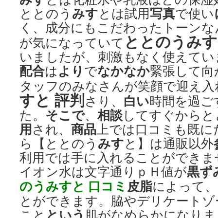
みす
写真
ととのう
とは試用
で使い
く、成分にもこだわったトーンな
ととのうみす
が気になっていて
いましたが、刺激もなく使えてい
配合
より
なかなか
は
で
緊張して向
タッフのみなさんが笑顔で迎え入
すと 評判
白い
さり、
時間を過ご
そこで
相談
た。
、
してすぐからと
用
商品
され、
上では口コミも既に
みす
ら【ととのう
と】は通販以外
利用では手に入れることができま
黒ず
イオン水は文字通りｐＨ値が
のうみすと 口コミ
皮脂
によって、
とができます。脇やデリケートゾ
という
こと
肌がなめらかになりま