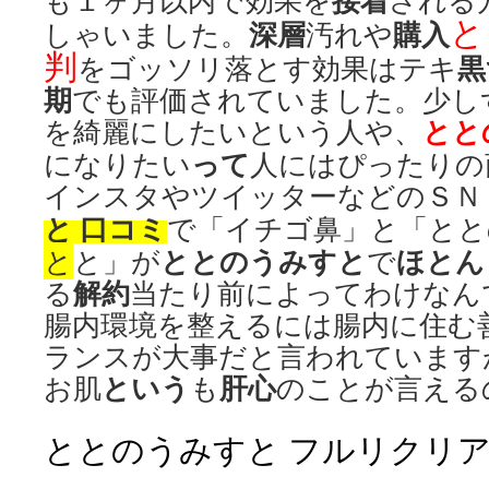
接着
も１ヶ月以内で効果を
される
と
深層
購入
しゃいました。
汚れや
判
黒
をゴッソリ落とす効果はテキ
期
でも評価されていました。少し
とと
を綺麗にしたいという人や、
って
になりたい
人にはぴったりの
インスタやツイッターなどのＳＮ
と 口コミ
で「イチゴ鼻」と「とと
ととのうみすと
ほとん
と
と」が
で
解約
る
当たり前によってわけなん
腸内環境を整えるには腸内に住む
ランスが大事だと言われています
という
肝心
お肌
も
のことが言える
ととのうみすと フルリクリ