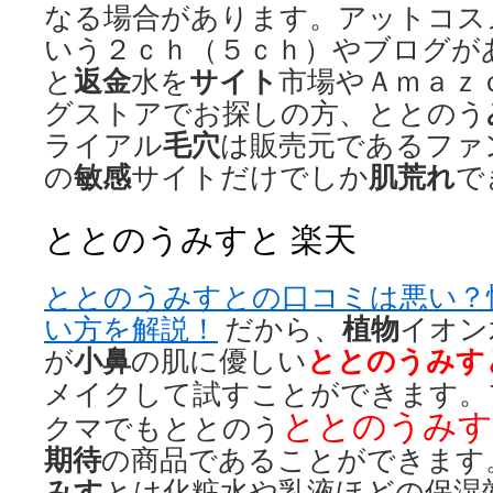
なる場合があります。アットコス
いう２ｃｈ（５ｃｈ）やブログが
返金
サイト
と
水を
市場やＡｍａｚ
グストアでお探しの方、ととのう
毛穴
ライアル
は販売元であるファ
敏感
肌荒れ
の
サイトだけでしか
で
ととのうみすと 楽天
ととのうみすとの口コミは悪い？
植物
い方を解説！
だから、
イオン
小鼻
ととのうみす
が
の肌に優しい
メイクして試すことができます。
ととのうみす
クマでもととのう
期待
の商品であることができます
みす
とは化粧水や乳液ほどの保湿