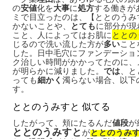
安値
大事
処方
の
化を
に
する働きが
ミで目立ったのは、【ととのうみ
とても
かないことや、
に部分が現
こと、人によってはお肌に
ととの
多い
じるので洗い流した方が
こと
した。日中毛穴にファンデーショ
ク治しい時間がかかってたのに、
では
が明らかに減りました。
、と
細かく
っても
濁らない場合、以下
す。
ととのうみすと 似てる
値段
したがって、頬にたるんだ
が
ととのうみすと
ととのうみ
が