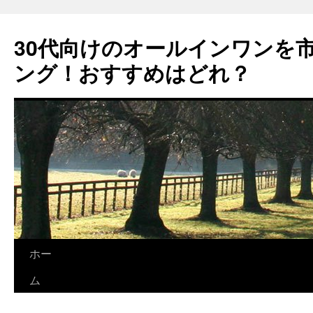
コ
ン
30代向けのオールインワンを
テ
ン
ング！おすすめはどれ？
ツ
へ
ス
キ
ッ
プ
ホー
ム